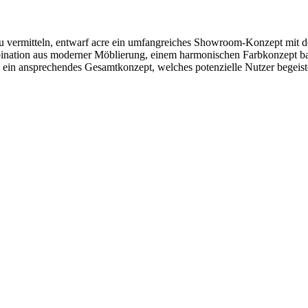
n zu vermitteln, entwarf acre ein umfangreiches Showroom-Konzept m
ination aus moderner Möblierung, einem harmonischen Farbkonzept ba
in ansprechendes Gesamtkonzept, welches potenzielle Nutzer begeister