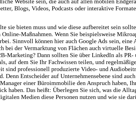
che Website sein, die auch auf allen mobilen Endgerät
etter, Blogs, Videos, Podcasts oder interaktive Formate
te sie bieten muss und wie diese aufbereitet sein soll
en Online-Maßnahmen. Wenn Sie beispielsweise Mikroa
rbei. Sinnvoll können hier auch Google Ads sein, ein
ich bei der Vermarktung von Flächen auch virtuelle Bes
B2B-Marketing? Dann sollten Sie über LinkedIn als PR-
ls, auf dem Sie Ihr Fachwissen teilen, und regelmäßig
t sind professionell produzierte Video- und Audiobeitr
 Denn Entscheider auf Unternehmensebene sind auch Pri
 Manager einer Büroimmobilie den Anspruch haben, Ihre 
ck haben. Das heißt: Überlegen Sie sich, was die Allta
digitalen Medien diese Personen nutzen und wie sie dar